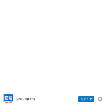
青岛日报社/观海新闻10月1日讯 五星红旗在中
国大陆海岸线最高峰——崂山巨峰升起。（青
岛日报/观海新闻记者 衣涛 责任编辑 | 王逸群）
169
169
Copyright © 青岛日报社（集团）版权所有
打开观海
五星红旗在中国大陆海岸线最高峰升起！我爱你，中国
查看详情>>
观海新闻客户端
打开APP