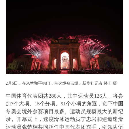
2月6日，在米兰和平拱门，主火炬被点燃。新华社记者 孙非 摄
中国体育代表团共286人，其中运动员126人，将参
加7个大项、15个分项、91个小项的角逐，创下中国
冬奥会境外参赛项目最多、运动员规模最大的新纪
录。开幕式上，速度滑冰运动员宁忠岩和短道速滑
运动员张楚桐共同担任中国代表团旗手，引领队伍