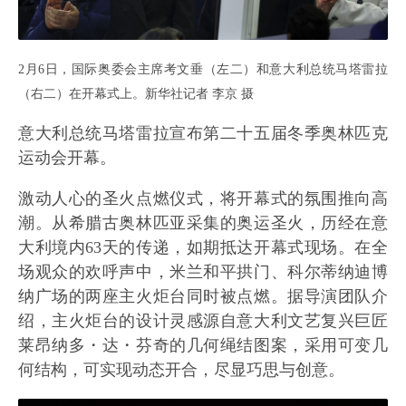
2月6日，国际奥委会主席考文垂（左二）和意大利总统马塔雷拉
（右二）在开幕式上。新华社记者 李京 摄
意大利总统马塔雷拉宣布第二十五届冬季奥林匹克
运动会开幕。
激动人心的圣火点燃仪式，将开幕式的氛围推向高
潮。从希腊古奥林匹亚采集的奥运圣火，历经在意
大利境内63天的传递，如期抵达开幕式现场。在全
场观众的欢呼声中，米兰和平拱门、科尔蒂纳迪博
纳广场的两座主火炬台同时被点燃。据导演团队介
绍，主火炬台的设计灵感源自意大利文艺复兴巨匠
莱昂纳多・达・芬奇的几何绳结图案，采用可变几
何结构，可实现动态开合，尽显巧思与创意。