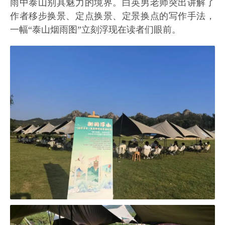
雨中泰山别具魅力的境界。白英男老师突出讲解了
作者移步换景、定点换景、定景换点的写作手法，
一幅“泰山烟雨图”立刻浮现在读者们眼前。