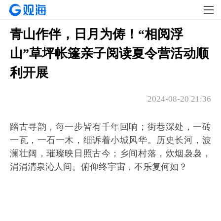
青山作伴，日月为俦！“相阅浮
山”草坪帐篷亲子阅读夏令营活动顺
利开展
2024-08-20 21:36
踏古寻韵，每一步皆有千年回响；街巷深处，一砖
一瓦，一石一木，细诉着小城风华。历史长河，波
澜壮阔，璀璨映日照古今；乡间村落，炊烟袅袅，
涓涓清泉沁人间。俯仰终宇宙，不乐复何如？